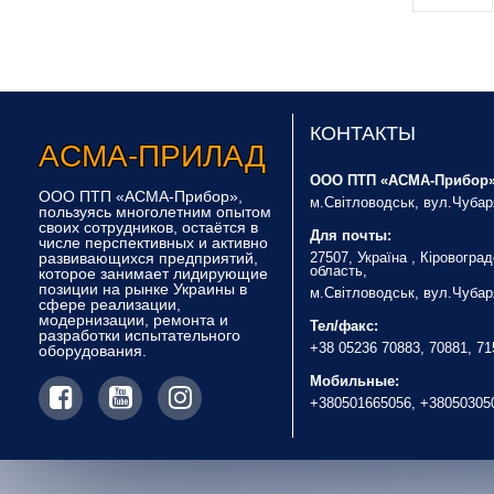
КОНТАКТЫ
Асма-Прилад
ООО ПТП «АСМА-Прибор»
ООО ПТП «АСМА-Прибор»,
м.Світловодськ, вул.Чубар
пользуясь многолетним опытом
своих сотрудников, остаётся в
Для почты:
числе перспективных и активно
развивающихся предприятий,
27507, Україна , Кіровогра
область,
которое занимает лидирующие
позиции на рынке Украины в
м.Світловодськ, вул.Чубар
сфере реализации,
модернизации, ремонта и
Тел/факс:
разработки испытательного
+38 05236 70883, 70881, 7
оборудования.
Мобильные:
+380501665056, +38050305