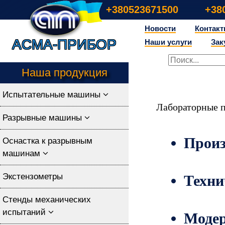
+380523671500
+38
Новости
Контак
Асма-прибор
Наши услуги
Зак
Наша продукция
Испытательные машины
Лабораторные 
Разрывные машины
Произ
Оснастка к разрывным
машинам
Экстензометры
Техни
Стенды механических
испытаний
Модер