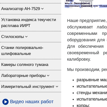
Анализатор АН-7529
Установка индекса текучести
Наше предприятие, 
расплава ИИРТ
обслуживает лаб
современными пр
Стилоскопы
оборудования для З
Для обеспечения 
Станки полировально-
своевременный ре
шлифовальные
калибровку.
Камеры соляного тумана
Мы производим, ре
Лабораторные приборы
разрывные ма
испытательны
Измерительный инструмент
стенды механи
испытательны
Видео наших работ
копры
;