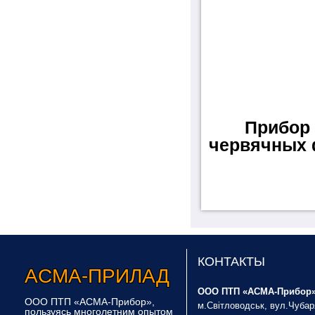
Прибор
червячных 
КОНТАКТЫ
Асма-Прилад
ООО ПТП «АСМА-Прибор»
ООО ПТП «АСМА-Прибор»,
м.Світловодськ, вул.Чубар
пользуясь многолетним опытом