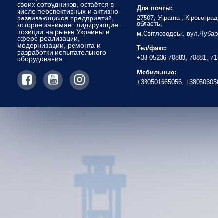
своих сотрудников, остаётся в
Для почты:
числе перспективных и активно
развивающихся предприятий,
27507, Україна , Кіровогра
область,
которое занимает лидирующие
позиции на рынке Украины в
м.Світловодськ, вул.Чубар
сфере реализации,
модернизации, ремонта и
Тел/факс:
разработки испытательного
+38 05236 70883, 70881, 7
оборудования.
Мобильные:
+380501665056, +38050305