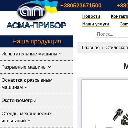
+380523671500
+38
Новости
Контак
Асма-прибор
Наши услуги
Зак
Наша продукция
Главная
Стилоско
Испытательные машины
Разрывные машины
Оснастка к разрывным
машинам
Экстензометры
Стенды механических
испытаний