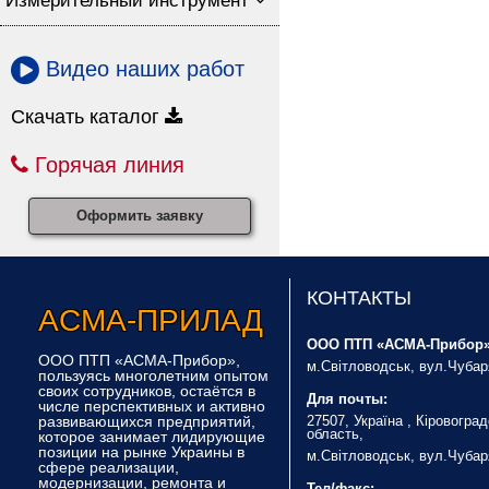
Измерительный инструмент
Видео наших работ
Скачать каталог
Горячая линия
Оформить заявку
КОНТАКТЫ
Асма-Прилад
ООО ПТП «АСМА-Прибор»
ООО ПТП «АСМА-Прибор»,
м.Світловодськ, вул.Чубар
пользуясь многолетним опытом
своих сотрудников, остаётся в
Для почты:
числе перспективных и активно
развивающихся предприятий,
27507, Україна , Кіровогра
область,
которое занимает лидирующие
позиции на рынке Украины в
м.Світловодськ, вул.Чубар
сфере реализации,
модернизации, ремонта и
Тел/факс: