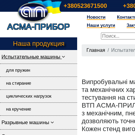
+380523671500
+38
Новости
Контак
Асма-прибор
Наши услуги
Зак
Наша продукция
Главная
Испытате
Испытательные машины
для пружин
Випробувальні м
на стирание
та механічних ха
циклических нагрузок
тестування на ст
ВТП АСМА-ПРИЛАД
на кручение
з механічним, пн
дозволяють точн
Разрывные машины
Кожен стенд виго