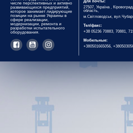
Для почты:
числе перспективных и активно
развивающихся предприятий,
27507, Україна , Кіровогра
область,
которое занимает лидирующие
позиции на рынке Украины в
м.Світловодськ, вул.Чубар
сфере реализации,
модернизации, ремонта и
Тел/факс:
разработки испытательного
+38 05236 70883, 70881, 7
оборудования.
Мобильные:
+380501665056, +38050305