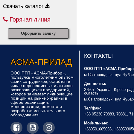
Скачать каталог
Горячая линия
Оформить заявку
КОНТАКТЫ
Асма-Прилад
ООО ПТП «АСМА-Прибор»
ООО ПТП «АСМА-Прибор»,
м.Світловодськ, вул.Чубар
пользуясь многолетним опытом
своих сотрудников, остаётся в
Для почты:
числе перспективных и активно
развивающихся предприятий,
27507, Україна , Кіровогра
область,
которое занимает лидирующие
позиции на рынке Украины в
м.Світловодськ, вул.Чубар
сфере реализации,
модернизации, ремонта и
Тел/факс:
разработки испытательного
+38 05236 70883, 70881, 7
оборудования.
Мобильные:
+380501665056, +38050305