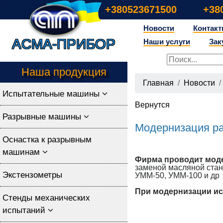
+380523671500
+38
Новости
Контак
Асма-прибор
Наши услуги
Зак
Наша продукция
Главная
Новости
Испытательные машины
Вернутся
Разрывные машины
Модернизация ра
Оснастка к разрывным
машинам
Фирма проводит мо
заменой масляной станц
Экстензометры
УММ-50, УММ-100 и др
При модернизации и
Стенды механических
испытаний